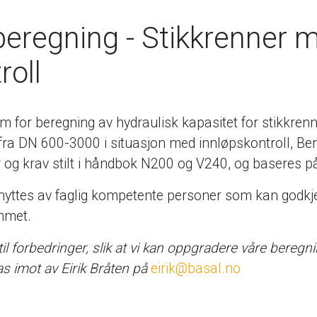
beregning - Stikkrenner 
roll
am for beregning av hydraulisk kapasitet for stikkrenn
t fra DN 600-3000 i situasjon med innløpskontroll, 
 og krav stilt i håndbok N200 og V240, og baseres på
ttes av faglig kompetente personer som kan godkje
mmet.
 til forbedringer, slik at vi kan oppgradere våre beregn
as imot av Eirik Bråten på
eirik@basal.no