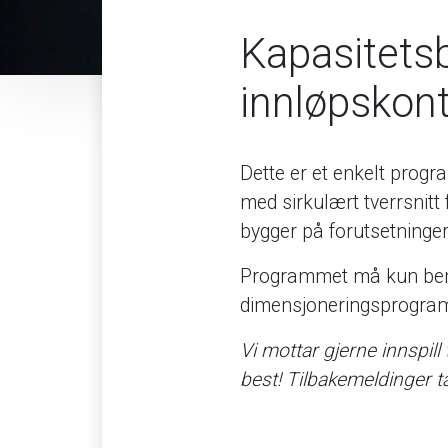
Kapasitets
innløpskont
Dette er et enkelt progr
med sirkulært tverrsnit
bygger på forutsetninger
Programmet må kun beny
dimensjoneringsprogra
Vi mottar gjerne innspill
best! Tilbakemeldinger t