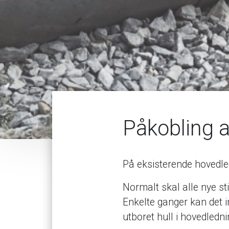
Påkobling a
På eksisterende hovedled
Normalt skal alle nye st
Enkelte ganger kan det i
utboret hull i hovedledn