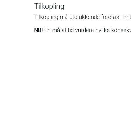
Tilkopling
Tilkopling må utelukkende foretas i hh
NB!
En må alltid vurdere hvilke konsekve
Hovedledning
DN 300, falsrør *
DN 400, falsrør **
DN 500, falsrør
DN 600, falsrør