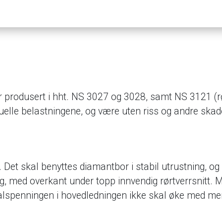
 produsert i hht. NS 3027 og 3028, samt NS 3121 (rø
uelle belastningene, og være uten riss og andre ska
Det skal benyttes diamantbor i stabil utrustning, og m
g, med overkant under topp innvendig rørtverrsnitt. 
lspenningen i hovedledningen ikke skal øke med mer 