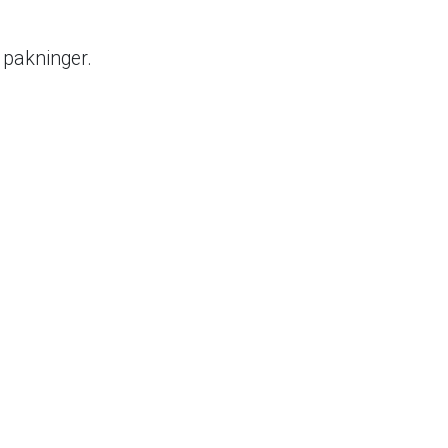
 pakninger.
ksimalt borehull
 = 230 mm
 = 230 mm
 = 230 mm
 = 230 mm