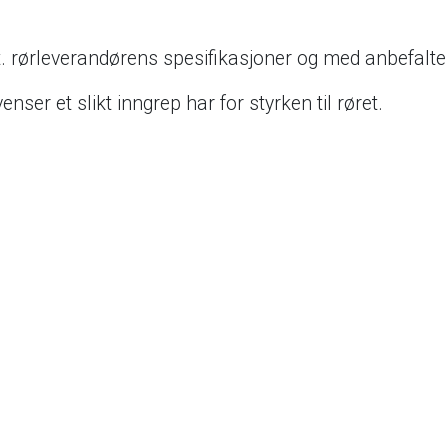
t. rørleverandørens spesifikasjoner og med anbefalte
nser et slikt inngrep har for styrken til røret.
Ma
d
d
d
d