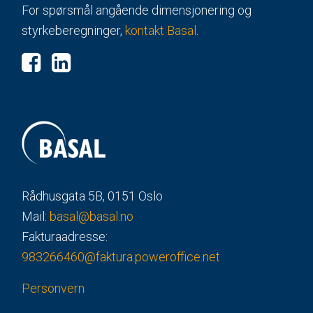
For spørsmål angående dimensjonering og
styrkeberegninger,
kontakt Basal
.
Rådhusgata 5B, 0151 Oslo
Mail:
basal@basal.no
Fakturaadresse:
983266460@faktura.poweroffice.net
Personvern