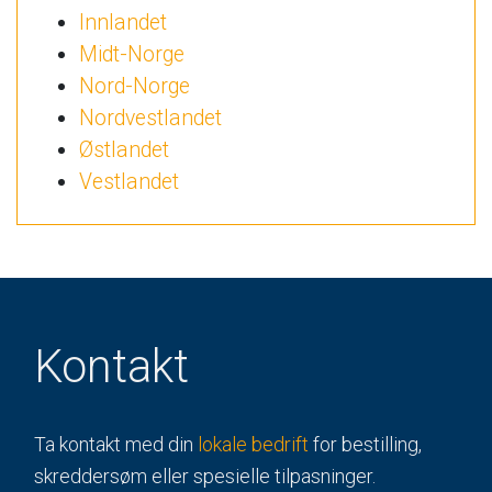
Innlandet
Midt-Norge
Nord-Norge
Nordvestlandet
Østlandet
Vestlandet
Kontakt
Ta kontakt med din
lokale bedrift
for bestilling,
skreddersøm eller spesielle tilpasninger.