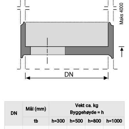
Vekt ca. kg
Mål (mm)
Byggehøyde = h
DN
tb
h=300
h=500
h=800
h=1000